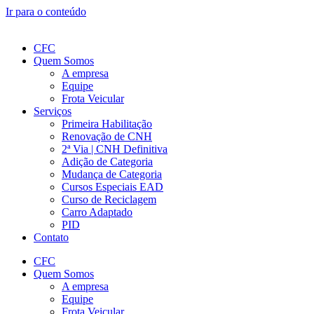
Ir para o conteúdo
CFC
Quem Somos
A empresa
Equipe
Frota Veicular
Serviços
Primeira Habilitação
Renovação de CNH
2ª Via | CNH Definitiva
Adição de Categoria
Mudança de Categoria
Cursos Especiais EAD
Curso de Reciclagem
Carro Adaptado
PID
Contato
CFC
Quem Somos
A empresa
Equipe
Frota Veicular