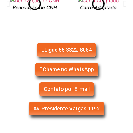
Renovação de CNH
Carro Adaptado
SOLICITE JÁ!
Ligue 55 3322-8084
Chame no WhatsApp
Contato por E-mail
Av. Presidente Vargas 1192